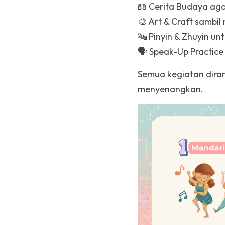
📖 Cerita Budaya ag
🎨 Art & Craft sambi
🔤 Pinyin & Zhuyin u
🗣️ Speak-Up Practice
Semua kegiatan diran
menyenangkan.