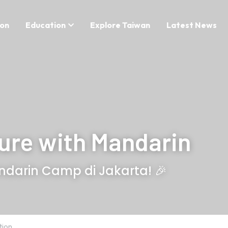
on
Education
Explore Taiwan
Latest News
ure with Mandarin
darin Camp di Jakarta! 🎉