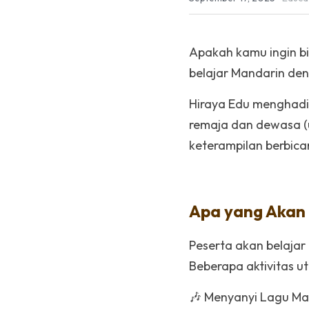
·
September 17, 2025
Educa
Apakah kamu ingin bi
belajar Mandarin de
Hiraya Edu menghadi
remaja dan dewasa (u
keterampilan berbica
Apa yang Akan D
Peserta akan belajar
Beberapa aktivitas u
🎶 Menyanyi Lagu Man